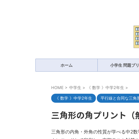
ホーム
小学生 問題プ
HOME
>
中学生
>
《 数学 》中学2年生
>
《 数学 》中学2年生
平行線と合同な三角
三角形の角プリント（
三角形の内角・外角の性質が学べる中2数