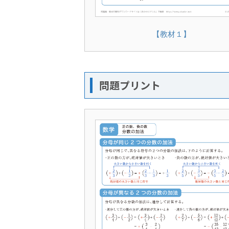
【教材１】
問題プリント