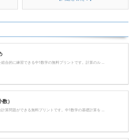
め
総合的に練習できる中1数学の無料プリントです。計算のル ...
小数）
計算問題ができる無料プリントです。中1数学の基礎計算を ...