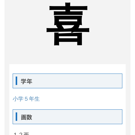
喜
学年
小学５年生
画数
１２画