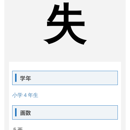
失
学年
小学４年生
画数
５画