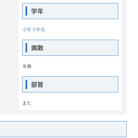
学年
小学３年生
画数
８画
部首
また