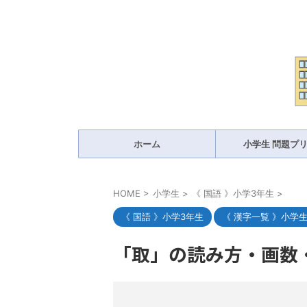
ホーム
小学生 問題プ
HOME
>
小学生
>
《 国語 》小学3年生
>
《 国語 》小学3年生
《 漢字一覧 》小学
「取」の読み方・画数