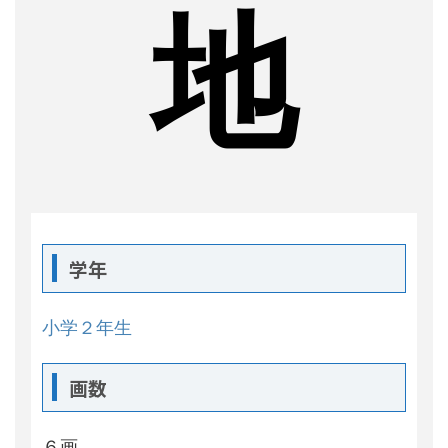
地
学年
小学２年生
画数
６画