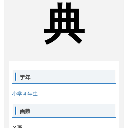
典
学年
小学４年生
画数
８画