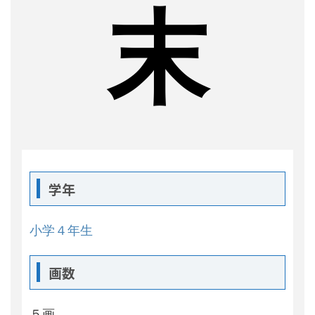
末
学年
小学４年生
画数
５画