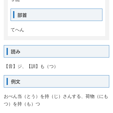
部首
てへん
読み
【音】ジ、【訓】も（つ）
例文
おべん当（とう）を持（じ）さんする、荷物（にも
つ）を持（も）つ