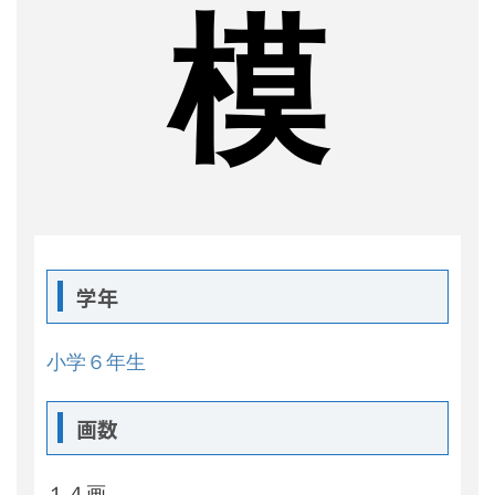
模
学年
小学６年生
画数
１４画