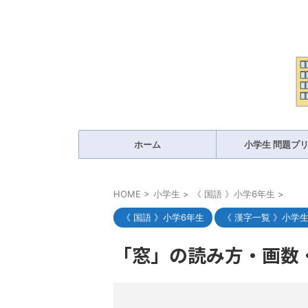
ホーム
小学生 問題プ
HOME
>
小学生
>
《 国語 》小学6年生
>
《 国語 》小学6年生
《 漢字一覧 》小学
「窓」の読み方・画数