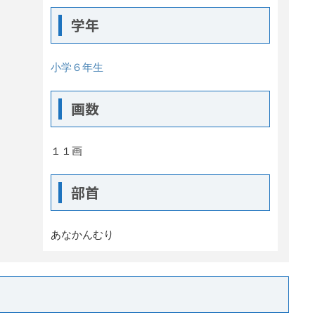
学年
小学６年生
画数
１１画
部首
あなかんむり