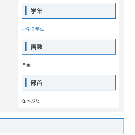
学年
小学２年生
画数
８画
部首
なべぶた