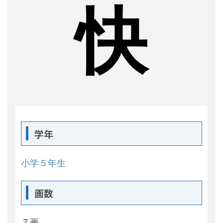
快
学年
小学５年生
画数
７画