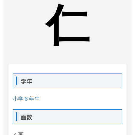
仁
学年
小学６年生
画数
４画