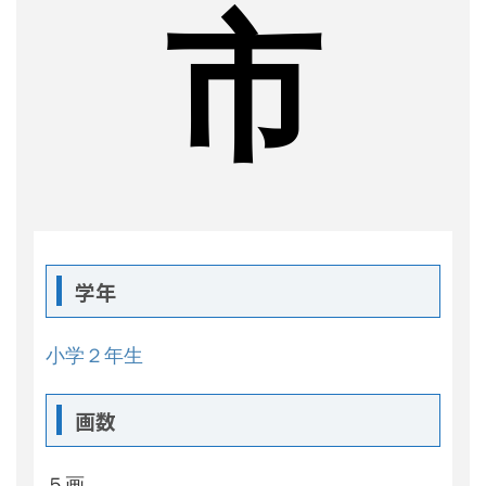
市
学年
小学２年生
画数
５画