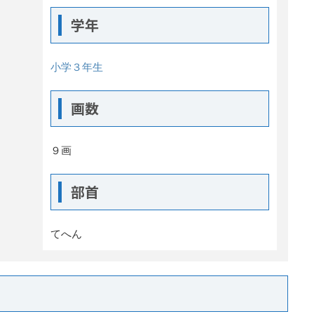
学年
小学３年生
画数
９画
部首
てへん