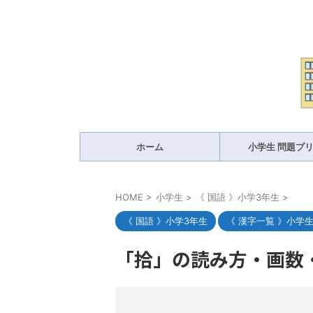
ホーム
小学生 問題プ
HOME
>
小学生
>
《 国語 》小学3年生
>
《 国語 》小学3年生
《 漢字一覧 》小学
「拾」の読み方・画数