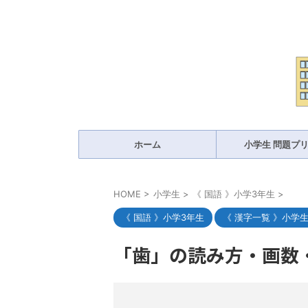
ホーム
小学生 問題プ
HOME
>
小学生
>
《 国語 》小学3年生
>
《 国語 》小学3年生
《 漢字一覧 》小学
「歯」の読み方・画数