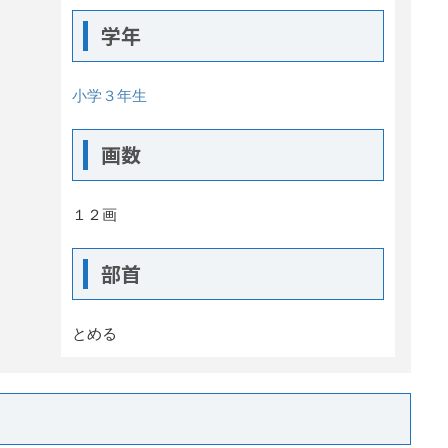
学年
小学３年生
画数
１２画
部首
とめる