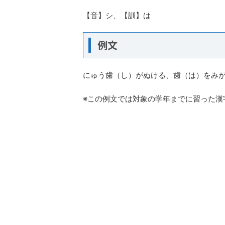
【音】シ、【訓】は
例文
にゅう歯（し）がぬける、歯（は）をみ
※この例文では対象の学年までに習った漢