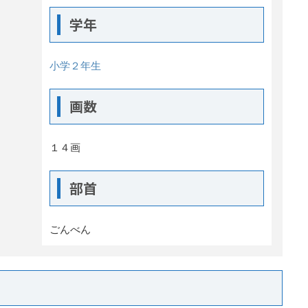
学年
小学２年生
画数
１４画
部首
ごんべん