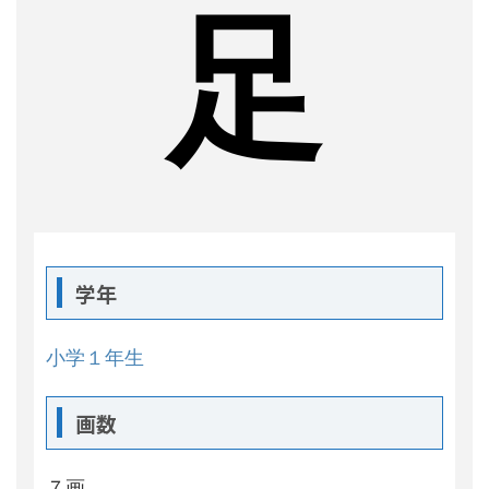
足
学年
小学１年生
画数
７画