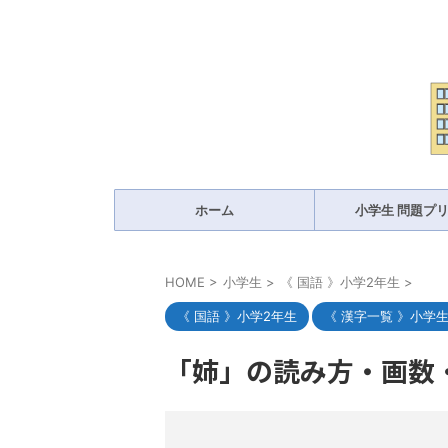
ホーム
小学生 問題プ
HOME
>
小学生
>
《 国語 》小学2年生
>
《 国語 》小学2年生
《 漢字一覧 》小学
「姉」の読み方・画数