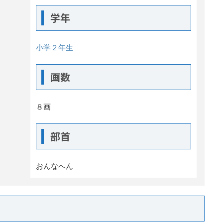
学年
小学２年生
画数
８画
部首
おんなへん