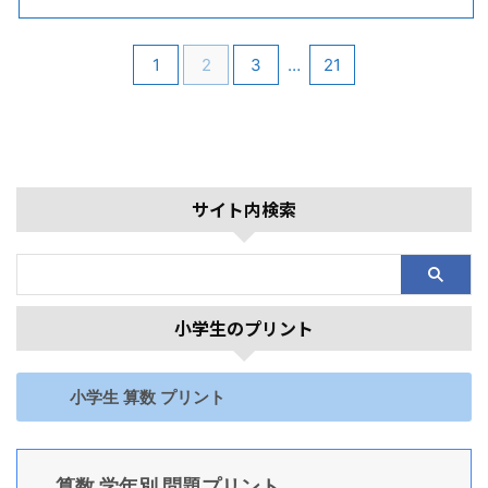
1
2
3
…
21
サイト内検索
小学生のプリント
小学生 算数 プリント
算数 学年別 問題プリント