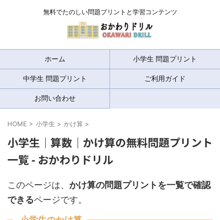
無料でたのしい問題プリントと学習コンテンツ
ホーム
小学生 問題プリント
中学生 問題プリント
ご利用ガイド
お問い合わせ
HOME
>
小学生
>
かけ算
>
小学生｜算数｜かけ算の無料問題プリント
一覧 - おかわりドリル
このページは、
かけ算の問題プリントを一覧で確認
できる
ページです。
小学生のかけ算