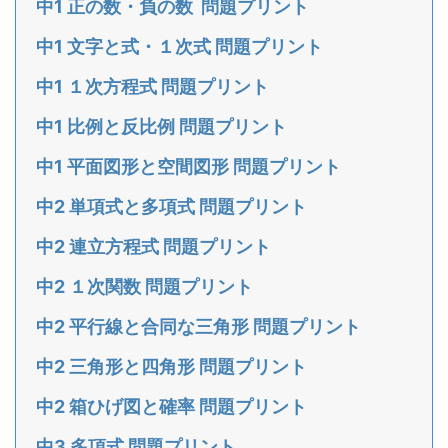
中1 正の数・負の数 問題プリント
中1 文字と式・１次式 問題プリント
中1 １次方程式 問題プリント
中1 比例と反比例 問題プリント
中1 平面図形と空間図形 問題プリント
中2 単項式と多項式 問題プリント
中2 連立方程式 問題プリント
中2 １次関数 問題プリント
中2 平行線と合同な三角形 問題プリント
中2 三角形と四角形 問題プリント
中2 箱ひげ図と確率 問題プリント
中3 多項式 問題プリント