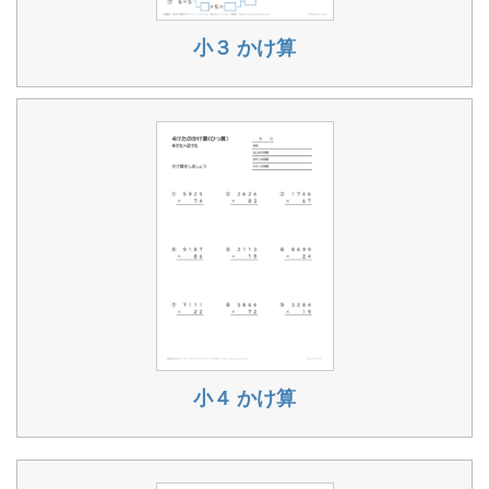
小３ かけ算
小４ かけ算