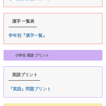
漢字 一覧表
学年別『漢字一覧』
小学生 英語 プリント
英語プリント
『英語』問題プリント