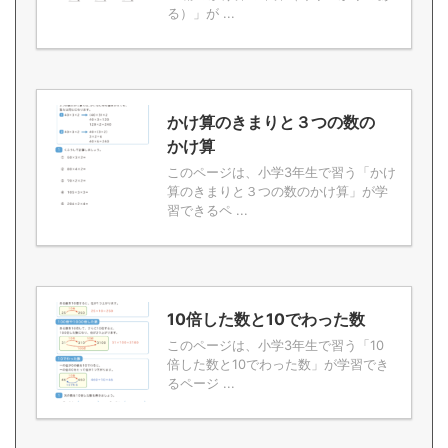
る）」が ...
かけ算のきまりと３つの数の
かけ算
このページは、小学3年生で習う「かけ
算のきまりと３つの数のかけ算」が学
習できるペ ...
10倍した数と10でわった数
このページは、小学3年生で習う「10
倍した数と10でわった数」が学習でき
るページ ...