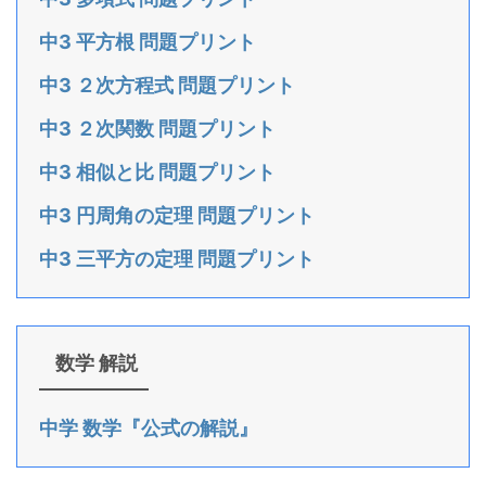
中3 平方根 問題プリント
中3 ２次方程式 問題プリント
中3 ２次関数 問題プリント
中3 相似と比 問題プリント
中3 円周角の定理 問題プリント
中3 三平方の定理 問題プリント
数学 解説
中学 数学『公式の解説』