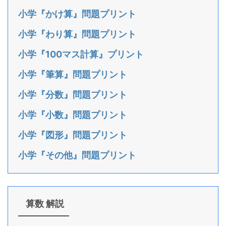
小学『かけ算』問題プリント
小学『わり算』問題プリント
小学『100マス計算』プリント
小学『筆算』問題プリント
小学『分数』問題プリント
小学『小数』問題プリント
小学『図形』問題プリント
小学『その他』問題プリント
算数 解説