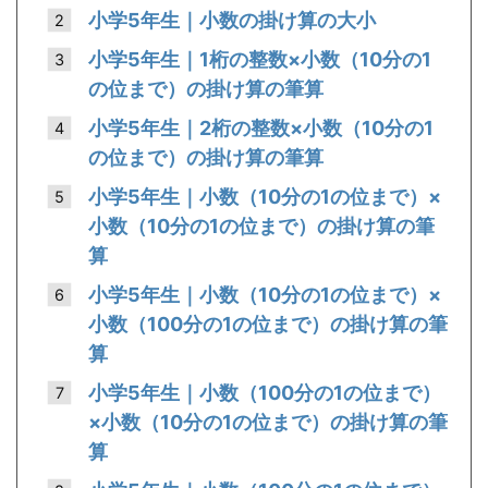
小学5年生｜小数の掛け算の大小
小学5年生｜1桁の整数×小数（10分の1
の位まで）の掛け算の筆算
小学5年生｜2桁の整数×小数（10分の1
の位まで）の掛け算の筆算
小学5年生｜小数（10分の1の位まで）×
小数（10分の1の位まで）の掛け算の筆
算
小学5年生｜小数（10分の1の位まで）×
小数（100分の1の位まで）の掛け算の筆
算
小学5年生｜
小数（100分の1の位まで）
×小数（10分の1の位まで）の掛け算の筆
算