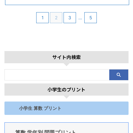
1
2
3
…
5
サイト内検索
小学生のプリント
小学生 算数 プリント
算数 学年別 問題プリント